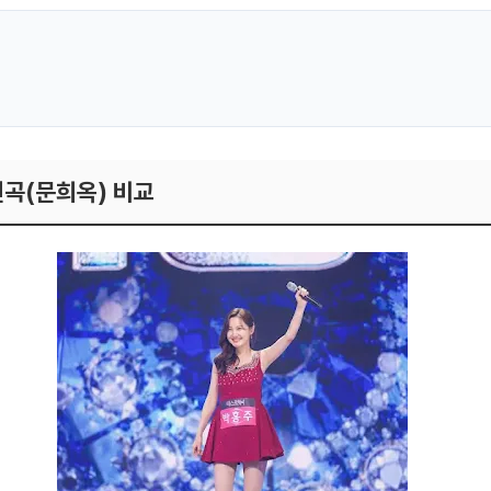
 원곡(문희옥) 비교