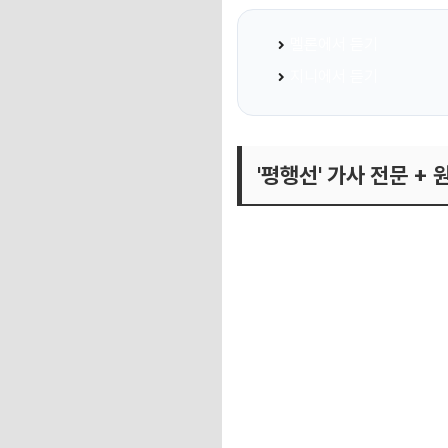
멜론에서 듣기
지니에서 듣기
'평행선' 가사 전문 +