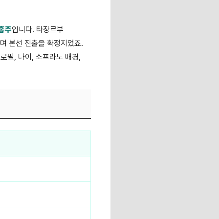
홍주
입니다. 타장르부
며 본선 진출을 확정지었죠.
필, 나이, 소프라노 배경,