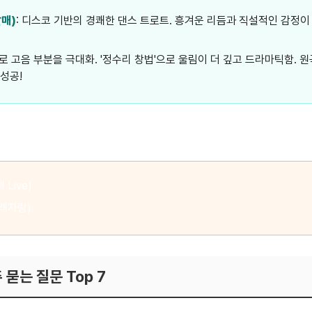
발매)
: 디스코 기반의 경쾌한 댄스 트로트. 흥겨운 리듬과 직설적인 감정이
으로 고음 부분을 극대화. '정수리 창법'으로 울림이 더 깊고 드라마틱함. 
성공!
Live)
노래자랑)
 묻는 질문 Top 7