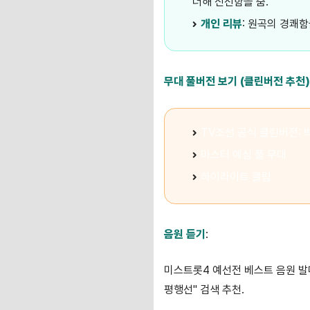
더해 신선함을 줌.
개인 리뷰
: 원곡의 경쾌
무대 풀버전 보기 (클린버전 추천)
TV조선 공식 클린버전: 
마스터 예심 풀 무대
하이라이트 클립
음원 듣기
:
미스트롯4 예선전 베스트 음원 발매 (
평행선" 검색 추천.