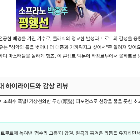
전공한 배경을 가진 가수로, 클래식의 정교한 발성과 트로트의 감성을 융합
유는 "성악의 틀을 벗어나 더 대중과 가까워지고 싶어서"로 알려져 있어요
하며 마스터들을 놀라게 했죠. 이 콘셉트 덕분에 타장르부에서 올하트를 
무대 하이라이트와 감상 리뷰
직후 조회수 폭발! 기상천외한 두성(頭聲) 퍼포먼스로 천장을 뚫을 듯한 초
을 트로트에 녹여낸 '정수리 고음'이 압권. 원곡의 흥겨운 리듬을 유지하