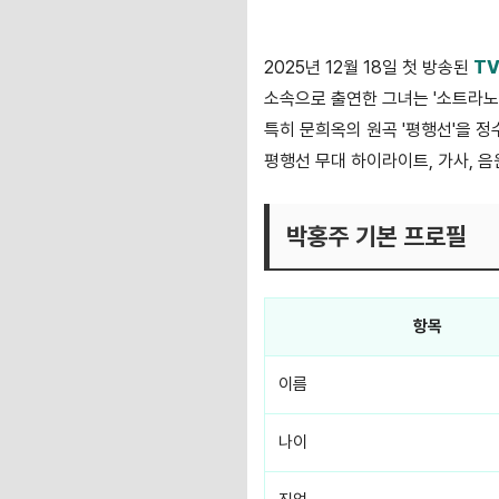
2025년 12월 18일 첫 방송된
T
소속으로 출연한 그녀는 '소트라노
특히 문희옥의 원곡 '평행선'을 
평행선 무대 하이라이트, 가사, 
박홍주 기본 프로필
항목
이름
나이