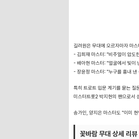
길려원은 무대에 오르자마자 마스
- 김희재 마스터: "비주얼이 압도
- 배아현 마스터: "얼굴에서 빛이 
- 장윤정 마스터: "누구를 흉내 
특히 트로트 입문 계기를 묻는 질
미스터트롯2 박지현의 팬으로서 심
송가인, 양지은 마스터도 "이미 
꽃바람 무대 상세 리뷰 