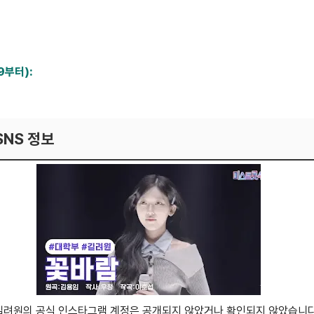
watch?v=BWz9sYEbZio
9부터):
watch?v=8MPqSeaSo-0
SNS 정보
준) 길려원의 공식 인스타그램 계정은 공개되지 않았거나 확인되지 않았습니