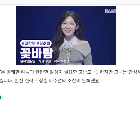
'은 경쾌한 리듬과 탄탄한 발성이 필요한 고난도 곡. 하지만 그녀는 안
니다. 반전 실력 + 청순 비주얼의 조합이 완벽했죠!
:
watch?v=EY38aokoy98
atch?v=yffdo2uD9S8