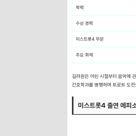
학력
수상 경력
미스트롯4 부문
주요 화제
길려원은 어린 시절부터 음악에 관
간호학과를 병행하며 트로트 도전
미스트롯4 출연 에피소