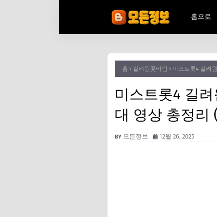
홈으로
홈
길려원꽃바람
미스트롯4 길려원
미스트롯4 길려
대 영상 총정리 
모든정보
12월 26, 2025