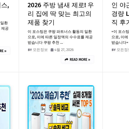
헬스,
2026 주방 냄새 제로! 우
인 야근
리 집에 딱 맞는 최고의
경량 
제품 찾기
직 후
 일환
 제공
이 포스팅은 쿠팡 파트너스 활동의 일환
=이 포스
으로, 이에 따른 일정액의 수수료를 제공
으로, 이
받습니다 쿠팡 추천 …
받습니다= 
모든정보
4월 27, 2026
모든정
RE »
READ MORE »