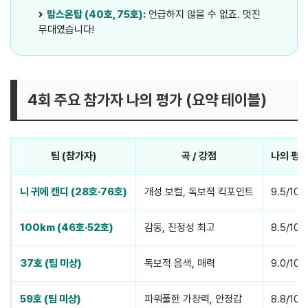
맘스온탑 (40호, 75호):
언급하지 않을 수 없죠. 멋진
무대였습니다!
4회 주요 참가자 나의 평가 (요약 테이블)
팀 (참가자)
곡 / 강점
나의 평가
니 귀에 캔디 (28호·76호)
개성 보컬, 독보적 킥포인트
9.5/10
100km (46호·52호)
감동, 진정성 최고
8.5/10
37호 (팀 미상)
독보적 음색, 매력
9.0/10
59호 (팀 미상)
파워풀한 가창력, 안정감
8.8/10