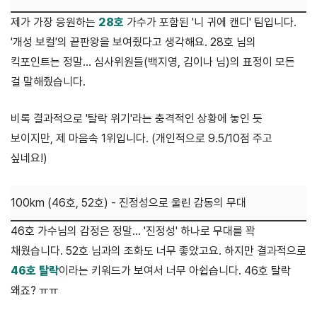
제가 가장 응원하는
28호
가수가 포함된 '니 귀에 캔디' 팀입니다.
'개성 보컬'의 끝판왕을 보여줬다고 생각해요. 28호 님의
킥포인트는 정말... 심사위원들(백지영, 김이나 님)의 표정이 모든
걸 말해줬습니다.
비록 결과적으로 '탈락 위기'라는 충격적인 상황에 놓인 듯
보이지만, 제 마음속 1위입니다. (개인적으로 9.5/10점 주고
싶네요!)
100km (46호, 52호) - 진정성으로 울린 감동의 무대
46호 가수님의 감정은 정말... '진정성' 하나로 무대를 꽉
채웠습니다. 52호 님과의 조화도 너무 좋았고요. 하지만 결과적으로
46호 탈락
이라는 키워드가 보여서 너무 아쉽습니다. 46호 탈락
왜죠? ㅠㅠ