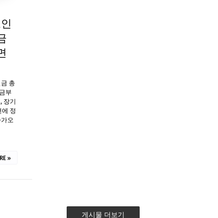
노인
금
면
원금 총
연금부
, 장기
번에 정
다가오
RE »
게시물 더보기