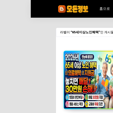
홈으로
라벨이
65세이상노인혜택
인 게시