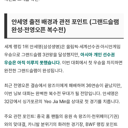
안세영 출전 배경과 관전 포인트 (그랜드슬램
완성·전영오픈 복수전)
세계 랭킹 1위 안세영(삼성생명)은 올림픽·세계선수권·아시안게임
우승으로 그랜드슬램 3관왕을 달성했지만,
아시아 개인 선수권
우승은 아직 이루지 못했습니다
. 이번 대회에서 첫 우승을 차지하면
완전한 그랜드슬램이 완성됩니다.
최근 전영오픈 결승에서 왕즈이에게 패배하며 36연승이 끝났지만,
이번 닝보 대회는 완벽한 복수전 무대가 될 전망입니다. 안세영은
32강에서 싱가포르의 Yeo Jia Min을 상대로 첫 경기를 치릅니다.
주요 관전 포인트: 중국 홈 팬들의 응원 속 왕즈이·천위페이(기권)
와의 맞대결, 카니발 분위기의 화려한 경기장, BWF 랭킹 포인트