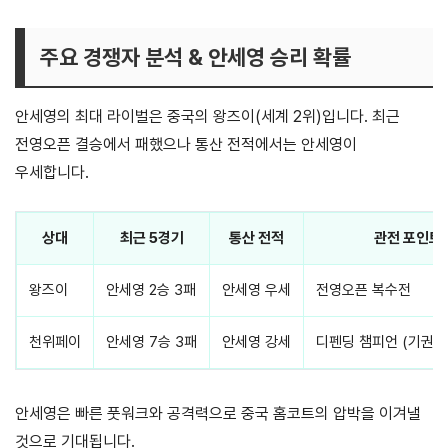
주요 경쟁자 분석 & 안세영 승리 확률
안세영의 최대 라이벌은 중국의 왕즈이(세계 2위)입니다. 최근
전영오픈 결승에서 패했으나 통산 전적에서는 안세영이
우세합니다.
상대
최근 5경기
통산 전적
관전 포인트
왕즈이
안세영 2승 3패
안세영 우세
전영오픈 복수전
천위페이
안세영 7승 3패
안세영 강세
디펜딩 챔피언 (기권 
안세영은 빠른 풋워크와 공격력으로 중국 홈코트의 압박을 이겨낼
것으로 기대됩니다.