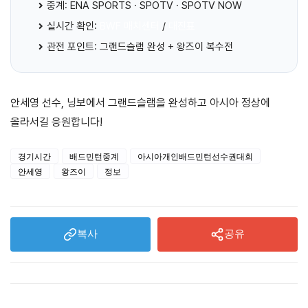
중계: ENA SPORTS · SPOTV · SPOTV NOW
실시간 확인:
BWF 매치센터
/
대진표
관전 포인트: 그랜드슬램 완성 + 왕즈이 복수전
안세영 선수, 닝보에서 그랜드슬램을 완성하고 아시아 정상에
올라서길 응원합니다!
경기시간
배드민턴중계
아시아개인배드민턴선수권대회
안세영
왕즈이
정보
복사
공유