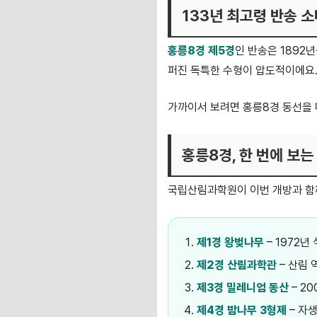
133년 최고령 반송 
홍릉8경 제5경
인 반송은 1892
퍼진 독특한 수형이 압도적이에요.
가까이서 보려면 홍릉8경 동선을 
홍릉8경, 한 번에 보는
국립산림과학원이 이번 개방과 함
제1경 왕벚나무
– 1972년
제2경 산림과학관
– 산림 
제3경 밀레니엄 동산
– 2
제4경 밤나무 3형제
– 자