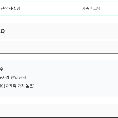
사진·역사·힐링
가족 피크닉
AQ
필수
돗자리 반입 금지
K (교육적 가치 높음)