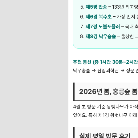
제5경 반송
– 133년 최고
제6경 복수초
– 가장 먼저
제7경 노블포플러
– 국내 
제8경 낙우송숲
– 울창한
추천 동선 (총 1시간 30분~2시간
낙우송숲 → 산림과학관 → 정문 
2026년 봄, 홍릉숲 
4월 초 방문 기준 왕벚나무가 아직
있어요. 특히 제1경 왕벚나무 아래
실제 평일 방문 후기