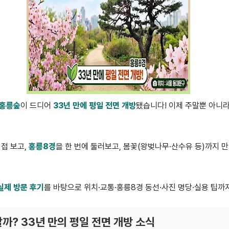
홍릉숲
이 드디어
33년 만에 평일 전면 개방
됐습니다! 이제 주말뿐 아니
직접 보고,
홍릉8경
을 한 번에 둘러보고, 봄꽃(왕벚나무·산수유 등)까지 
 실제 방문 후기
를 바탕으로 위치·교통·홍릉8경 동선·사진 명당·실용 팁까
할까? 33년 만의 평일 전면 개방 소식