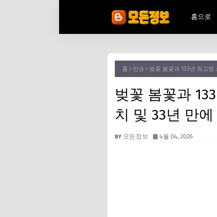
홈으로
홈
반송
벚꽃 봄꽃과 133년 최고령
벚꽃 봄꽃과 13
치 및 33년 만에
모든정보
4월 04, 2026