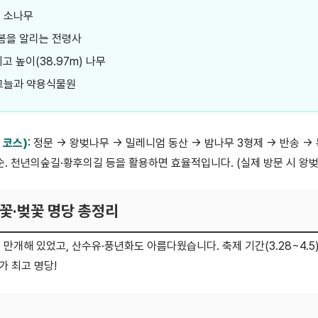
령 소나무
 봄을 알리는 전령사
최고 높이(38.97m) 나무
 그늘과 약용식물원
 코스)
: 정문 → 왕벚나무 → 밀레니엄 동산 → 밤나무 3형제 → 반송 
순. 천년의숲길·황후의길 등을 활용하면 효율적입니다. (실제 방문 시 왕
봄꽃·벚꽃 명당 총정리
 만개해 있었고, 산수유·풍년화도 아름다웠습니다. 축제 기간(3.28~4.5
가 최고 명당!