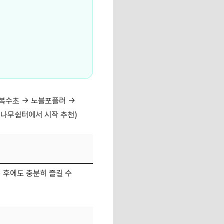
→ 복수초 → 노블포플러 →
벚나무쉼터에서 시작 추천)
) 후에도 충분히 즐길 수