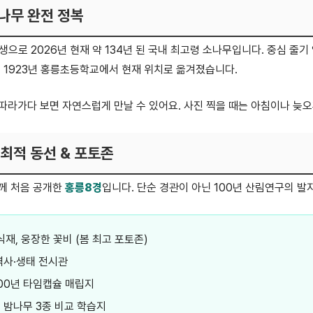
소나무 완전 정복
년생으로 2026년 현재 약 134년 된 국내 최고령 소나무입니다. 중심 줄
 1923년 홍릉초등학교에서 현재 위치로 옮겨졌습니다.
따라가다 보면 자연스럽게 만날 수 있어요. 사진 찍을 때는 아침이나 늦오
 최적 동선 & 포토존
께 처음 공개한
홍릉8경
입니다. 단순 경관이 아닌 100년 산림연구의 발
 식재, 웅장한 꽃비 (봄 최고 포토존)
역사·생태 전시관
000년 타임캡슐 매립지
생 밤나무 3종 비교 학습지