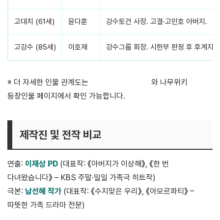
고대치 (61세)
윤다훈
강수토건 사장. 고결·고민호 아버지.
고강수 (85세)
이호재
강수그룹 회장. 시한부 판정 후 후계자 
※ 더 자세한 인물 관계도는
KBS 공식 홈페이지
와 나무위키
등장인물 페이지에서 확인 가능합니다.
제작진 및 전작 비교
연출:
이재상 PD
(대표작: 《아버지가 이상해》, 《한 번
다녀왔습니다》 – KBS 주말·일일 가족극 히트작)
극본:
남선혜 작가
(대표작: 《수지맞은 우리》, 《아모르파티》 –
따뜻한 가족 드라마 전문)