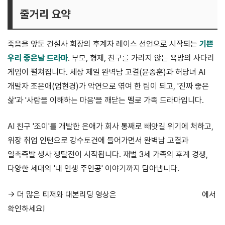
줄거리 요약
죽음을 앞둔 건설사 회장의 후계자 레이스 선언으로 시작되는
기쁜
우리 좋은날 드라마
. 부모, 형제, 친구를 가리지 않는 욕망의 사다리
게임이 펼쳐집니다. 세상 제일 완벽남 고결(윤종훈)과 허당녀 AI
개발자 조은애(엄현경)가 악연으로 엮여 한 팀이 되고, '진짜 좋은
삶'과 '사람을 이해하는 마음'을 깨닫는 멜로 가족 드라마입니다.
AI 친구 '조이'를 개발한 은애가 회사 통째로 빼앗길 위기에 처하고,
위장 취업 인턴으로 강수토건에 들어가면서 완벽남 고결과
일촉즉발 생사 쟁탈전이 시작됩니다. 재벌 3세 가족의 후계 경쟁,
다양한 세대의 '내 인생 주인공' 이야기까지 담아냅니다.
→ 더 많은 티저와 대본리딩 영상은
KBS 유튜브 플레이리스트
에서
확인하세요!