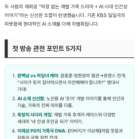
두 사람의 재회로 “막장 없는 재벌 가족 드라마 + AI 시대 인간성
이야기”라는 신선한 조합이 탄생했습니다. 기존 KBS 일일극의
따뜻함에 현대적인 AI 소재를 더해 차별화됩니다.
첫 방송 관전 포인트 5가지
완벽남 vs 허당녀 케미
: 윤종훈·엄현경의 혐관→로맨스 전개.
“사자가 토끼 잡아먹으면서 미안해해야 합니까?” 명대사
기대!
AI 소재 신선함
: 노인용 AI '조이' 개발 이야기를 통해 인간과
기술, 가족의 진짜 의미를 다룸.
욕망의 사다리 게임
: 재벌 가족 후계자 레이스와 다양한
세대의 '내 인생 주인공 되기' 이야기.
이재상 PD의 가족극 DNA
: 《아버지가 이상해》처럼 웃음과
감동이 균형 잡힌 전개.