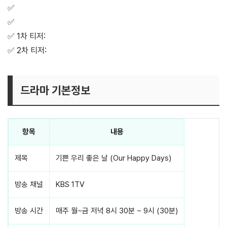
✅
KBS 공식 홈페이지 바로가기
✅
KBS 공식 유튜브 플레이리스트 (티저·대본리딩 전편)
✅ 1차 티저:
다신 엮이지 맙시다!
✅ 2차 티저:
대기업은 원래 다 이래요?
드라마 기본정보
항목
내용
제목
기쁜 우리 좋은 날 (Our Happy Days)
방송 채널
KBS 1TV
방송 시간
매주 월~금 저녁 8시 30분 ~ 9시 (30분)