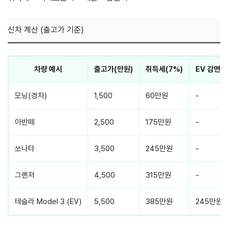
신차 계산 (출고가 기준)
차량 예시
출고가(만원)
취득세(7%)
EV 감면 
모닝(경차)
1,500
60만원
-
아반떼
2,500
175만원
-
쏘나타
3,500
245만원
-
그랜저
4,500
315만원
-
테슬라 Model 3 (EV)
5,500
385만원
245만원