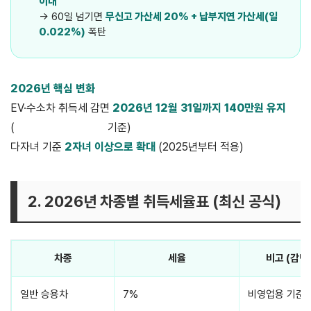
이내
→ 60일 넘기면
무신고 가산세 20% + 납부지연 가산세(일
0.022%)
폭탄
2026년 핵심 변화
EV·수소차 취득세 감면
2026년 12월 31일까지 140만원 유지
(
무공해차 통합누리집
기준)
다자녀 기준
2자녀 이상으로 확대
(2025년부터 적용)
2. 2026년 차종별 취득세율표 (최신 공식)
차종
세율
비고 (감면
일반 승용차
7%
비영업용 기준