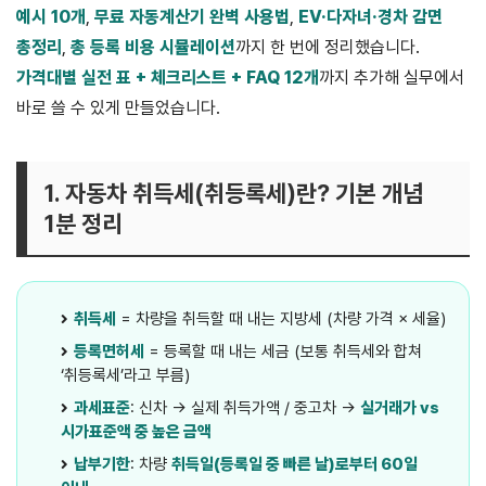
예시 10개
,
무료 자동계산기 완벽 사용법
,
EV·다자녀·경차 감면
총정리
,
총 등록 비용 시뮬레이션
까지 한 번에 정리했습니다.
가격대별 실전 표 + 체크리스트 + FAQ 12개
까지 추가해 실무에서
바로 쓸 수 있게 만들었습니다.
1. 자동차 취득세(취등록세)란? 기본 개념
1분 정리
취득세
= 차량을 취득할 때 내는 지방세 (차량 가격 × 세율)
등록면허세
= 등록할 때 내는 세금 (보통 취득세와 합쳐
‘취등록세’라고 부름)
과세표준
: 신차 → 실제 취득가액 / 중고차 →
실거래가 vs
시가표준액 중 높은 금액
납부기한
: 차량
취득일(등록일 중 빠른 날)로부터 60일