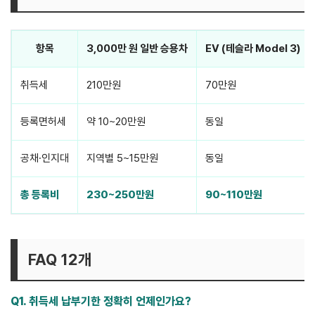
항목
3,000만 원 일반 승용차
EV (테슬라 Model 3)
취득세
210만원
70만원
등록면허세
약 10~20만원
동일
공채·인지대
지역별 5~15만원
동일
총 등록비
230~250만원
90~110만원
FAQ 12개
Q1. 취득세 납부기한 정확히 언제인가요?