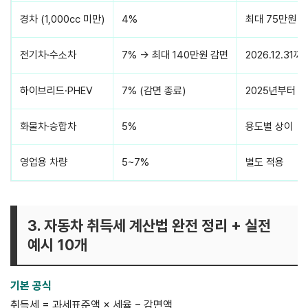
경차 (1,000cc 미만)
4%
최대 75만원 
전기차·수소차
7% → 최대 140만원 감면
2026.12.31까
하이브리드·PHEV
7% (감면 종료)
2025년부터 
화물차·승합차
5%
용도별 상이
영업용 차량
5~7%
별도 적용
3. 자동차 취득세 계산법 완전 정리 + 실전
예시 10개
기본 공식
취득세 = 과세표준액 × 세율 − 감면액