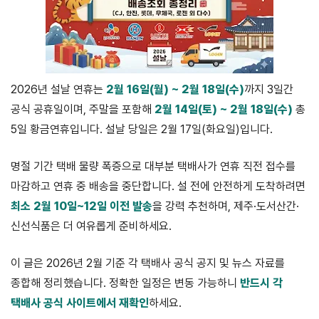
2026년 설날 연휴는
2월 16일(월) ~ 2월 18일(수)
까지 3일간
공식 공휴일이며, 주말을 포함해
2월 14일(토) ~ 2월 18일(수)
총
5일 황금연휴입니다. 설날 당일은 2월 17일(화요일)입니다.
명절 기간 택배 물량 폭증으로 대부분 택배사가 연휴 직전 접수를
마감하고 연휴 중 배송을 중단합니다. 설 전에 안전하게 도착하려면
최소 2월 10일~12일 이전 발송
을 강력 추천하며, 제주·도서산간·
신선식품은 더 여유롭게 준비하세요.
이 글은 2026년 2월 기준 각 택배사 공식 공지 및 뉴스 자료를
종합해 정리했습니다. 정확한 일정은 변동 가능하니
반드시 각
택배사 공식 사이트에서 재확인
하세요.