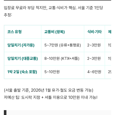
입장료 무료라 부담 적지만, 교통·식비가 핵심. 서울 기준 1인당
추정:
코스 유형
교통비 (왕복)
식비·기타
체험
당일치기 (자가용)
5~7만원 (유류+통행료)
2~3만원
1만
당일치기 (대중교통)
8~10만원 (KTX+셔틀)
2~3만원
1만
1박 2일 (숙소 포함)
5~10만원
4~6만원
2만
(서울 출발 기준, 2026년 1월 유가·철도 요금 변동 가능)
저예산 팁: 도시락 지참 + 셔틀 이용으로 10만원 이내 가능!