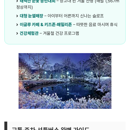
태백산 눈꽃 등반대회
– 상고대 핀 겨울 산행 (해발 1,567m
정상까지)
대형 눈썰매장
– 아이부터 어른까지 신나는 슬로프
이글루 카페 & 키즈존·패밀리존
– 따뜻한 음료 마시며 휴식
건강체험관
– 겨울철 건강 프로그램
교통·주차·셔틀버스 완벽 가이드