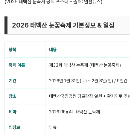
(2026 태백산 눈축제 공식 포스터 – 출처: 연합뉴스)
2026 태백산 눈꽃축제 기본정보 & 일정
항목
내용
축제 이름
제33회 태백산 눈축제 (태백산 눈꽃축제)
기간
2026년 1월 31일(토) ~ 2월 8일(일) / 9일간
장소
태백산국립공원 당골광장 일원 + 황지연못 주변
테마
2026 RE⧗AL 태백산 눈축제
입장료
무료