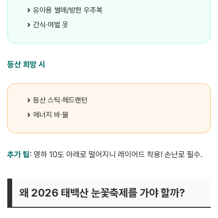
유아용 썰매/방한 우주복
간식·여벌 옷
등산 희망 시
등산 스틱·헤드랜턴
에너지 바·물
추가 팁
: 영하 10도 아래로 떨어지니 레이어드 착용! 손난로 필수.
왜 2026 태백산 눈꽃축제를 가야 할까?