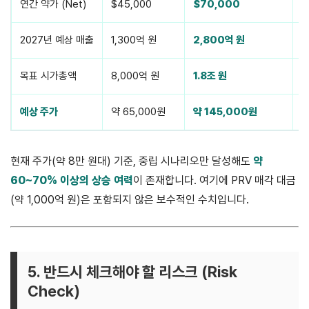
연간 약가 (Net)
$45,000
$70,000
$
2027년 예상 매출
1,300억 원
2,800억 원
5
목표 시가총액
8,000억 원
1.8조 원
3
예상 주가
약 65,000원
약 145,000원
2
현재 주가(약 8만 원대) 기준, 중립 시나리오만 달성해도
약
60~70% 이상의 상승 여력
이 존재합니다. 여기에 PRV 매각 대금
(약 1,000억 원)은 포함되지 않은 보수적인 수치입니다.
5. 반드시 체크해야 할 리스크 (Risk
Check)