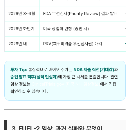
2026년 3~6월
FDA 우선심사(Priority Review) 결과 발표
★
2026년 하반기
미국 상업화 런칭 (승인 시)
★
2026년 내
PRV(희귀의약품 우선심사권) 매각
+
투자 Tip:
통상적으로 바이오 주가는
NDA 제출 직전(기대감)
과
승인 발표 직후(실적 현실화)
에 가장 큰 시세를 분출합니다. 관련
임상 정보는
ClinicalTrials.gov (미국 NIH 임상정보)
에서 직접
확인하실 수 있습니다.
3. FUEL-2 임상, 과거 실패와 무엇이