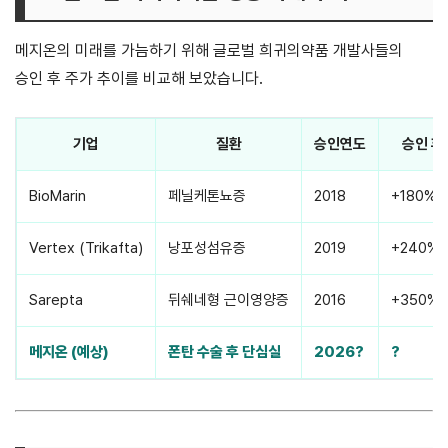
메지온의 미래를 가늠하기 위해 글로벌 희귀의약품 개발사들의
승인 후 주가 추이를 비교해 보았습니다.
기업
질환
승인연도
승인 후
BioMarin
페닐케톤뇨증
2018
+180%
Vertex (Trikafta)
낭포성섬유증
2019
+240%
Sarepta
뒤쉐네형 근이영양증
2016
+350% 
메지온 (예상)
폰탄 수술 후 단심실
2026?
?