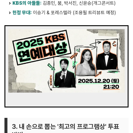
KBS의 아들들:
김종민, 붐, 박서진, 신윤승(개그콘서트)
헌정 무대:
이승기 & 포레스텔라 (조용필 트리뷰트 예정)
3. 내 손으로 뽑는 '최고의 프로그램상' 투표