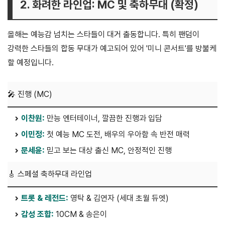
2. 화려한 라인업: MC 및 축하무대 (확정)
올해는 예능감 넘치는 스타들이 대거 출동합니다. 특히 팬덤이
강력한 스타들의 합동 무대가 예고되어 있어 '미니 콘서트'를 방불케
할 예정입니다.
🎤 진행 (MC)
이찬원:
만능 엔터테이너, 깔끔한 진행과 입담
이민정:
첫 예능 MC 도전, 배우의 우아함 속 반전 매력
문세윤:
믿고 보는 대상 출신 MC, 안정적인 진행
🎸 스페셜 축하무대 라인업
트롯 & 레전드:
영탁 & 김연자 (세대 초월 듀엣)
감성 조합:
10CM & 송은이