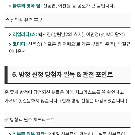
불후의 명곡 팀:
신동엽, 이찬원 등 공로가 큰 팀입니다.
🌱 신인상 유력 후보
리얼리티/쇼:
박서진(살림남2의 효자), 이민정(첫 MC 활약)
코미디:
신윤승('데프콘 썸 어때요'로 개콘 부활의 주역), 박철규
아나운서
5. 방청 신청 당첨자 필독 & 관전 포인트
운 좋게 방청에 당첨되신 분들은 아래 체크리스트를 꼭 확인하고
가셔야 헛걸음하지 않습니다. (현재 방청 신청은 마감되었습니다.)
✅ 방청객 필수 체크리스트
신분증 원본 지참:
모바일 신분증도 가능하나, 실물 신분증이