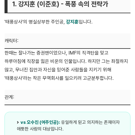
1. 강지훈 (이준호) - 폭풍 속의 전략가
'태풍상사'의 명실상부한 주인공,
강지훈
입니다.
캐릭터:
한때는 잘나가는 증권맨이었으나, IMF의 직격탄을 맞고
하루아침에 직장을 잃은 비운의 인물입니다. 하지만 그는 좌절하지
않고, 무너진 집안과 자신을 믿어준 사람들을 지키기 위해
'태풍상사'라는 작은 무역회사를 일으키려 고군분투합니다.
관계:
vs 오수진 (여주인공):
유일하게 믿고 의지하는 존재이자
애틋한 사랑의 대상입니다.