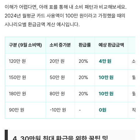
이해가 어렵다면, 아래 표를 통해 내 소비 패턴과 비교해보세요.
2024년 월평균 카드 사용액이 100만 원이라고 가정했을 때의
시나리오별 환급금액 계산 예시입니다.
구분 (9월 소비액)
소비 증가분
환급률
예상 환급금액
120만 원
20만 원
20%
4만 원
소소
150만 원
50만 원
20%
10만 원
월 
180만 원
80만 원
20%
10만 원
월 
90만 원
-10만 원
-
0원
작년
4. 30만원 최대 환급을 위한 꿀팁 및