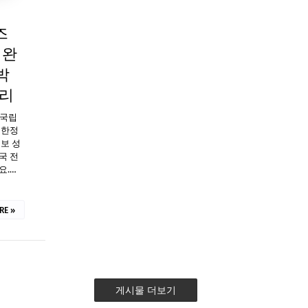
즈
 완
박
정리
념 국립
 한정
보 성
국 전
요.…
RE »
게시물 더보기