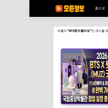
홈으로
라벨이
BTS뮷즈콜라보
인 게시물 